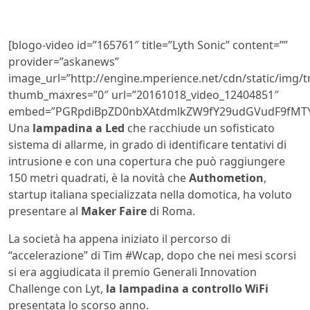
[blogo-video id=”165761″ title=”Lyth Sonic” content=””
provider=”askanews”
image_url=”http://engine.mperience.net/cdn/static/img
thumb_maxres=”0″ url=”20161018_video_12404851″
embed=”PGRpdiBpZD0nbXAtdmlkZW9fY29udGVudF9fMTY1
Una
lampadina a Led
che racchiude un sofisticato
sistema di allarme, in grado di identificare tentativi di
intrusione e con una copertura che può raggiungere
150 metri quadrati, è la novità che
Authometion
,
startup italiana specializzata nella domotica, ha voluto
presentare al
Maker Faire
di Roma.
La società ha appena iniziato il percorso di
“accelerazione” di Tim #Wcap, dopo che nei mesi scorsi
si era aggiudicata il premio Generali Innovation
Challenge con Lyt,
la lampadina a controllo WiFi
presentata lo scorso anno.