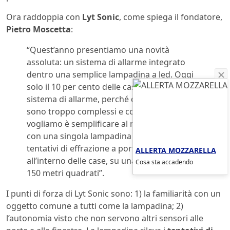
Ora raddoppia con
Lyt Sonic
, come spiega il fondatore,
Pietro Moscetta
:
“Quest’anno presentiamo una novità
assoluta: un sistema di allarme integrato
dentro una semplice lampadina a led. Oggi
solo il 10 per cento delle case dispone di un
sistema di allarme, perché quelli esistenti
sono troppo complessi e costosi. Quello che
vogliamo è semplificare al massimo e quindi
con una singola lampadina riconoscere i
tentativi di effrazione a porte e finestre
ALLERTA MOZZARELLA
all’interno delle case, su una superficie fino a
Cosa sta accadendo
150 metri quadrati”.
I punti di forza di Lyt Sonic sono: 1) la familiarità con un
oggetto comune a tutti come la lampadina; 2)
l’autonomia visto che non servono altri sensori alle