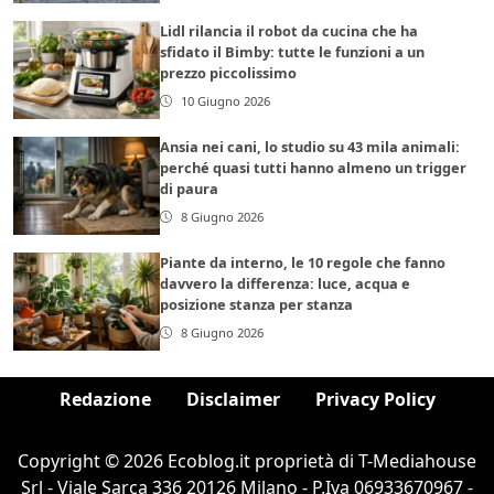
Lidl rilancia il robot da cucina che ha
sfidato il Bimby: tutte le funzioni a un
prezzo piccolissimo
10 Giugno 2026
Ansia nei cani, lo studio su 43 mila animali:
perché quasi tutti hanno almeno un trigger
di paura
8 Giugno 2026
Piante da interno, le 10 regole che fanno
davvero la differenza: luce, acqua e
posizione stanza per stanza
8 Giugno 2026
Redazione
Disclaimer
Privacy Policy
Copyright © 2026 Ecoblog.it proprietà di T-Mediahouse
Srl - Viale Sarca 336 20126 Milano - P.Iva 06933670967 -