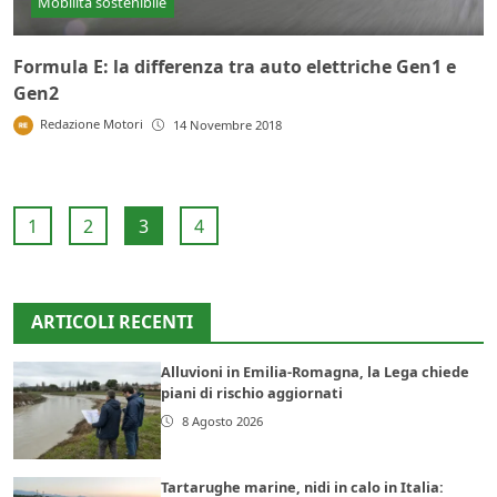
Mobilità sostenibile
Formula E: la differenza tra auto elettriche Gen1 e
Gen2
Redazione Motori
14 Novembre 2018
1
2
3
4
ARTICOLI RECENTI
Alluvioni in Emilia-Romagna, la Lega chiede
piani di rischio aggiornati
8 Agosto 2026
Tartarughe marine, nidi in calo in Italia: