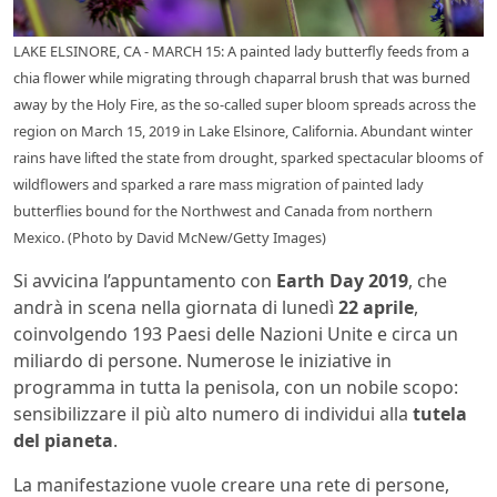
LAKE ELSINORE, CA - MARCH 15: A painted lady butterfly feeds from a
chia flower while migrating through chaparral brush that was burned
away by the Holy Fire, as the so-called super bloom spreads across the
region on March 15, 2019 in Lake Elsinore, California. Abundant winter
rains have lifted the state from drought, sparked spectacular blooms of
wildflowers and sparked a rare mass migration of painted lady
butterflies bound for the Northwest and Canada from northern
Mexico. (Photo by David McNew/Getty Images)
Si avvicina l’appuntamento con
Earth Day 2019
, che
andrà in scena nella giornata di lunedì
22 aprile
,
coinvolgendo 193 Paesi delle Nazioni Unite e circa un
miliardo di persone. Numerose le iniziative in
programma in tutta la penisola, con un nobile scopo:
sensibilizzare il più alto numero di individui alla
tutela
del pianeta
.
La manifestazione vuole creare una rete di persone,