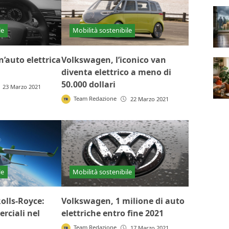
le
Mobilità sostenibile
n’auto elettrica
Volkswagen, l’iconico van
diventa elettrico a meno di
50.000 dollari
23 Marzo 2021
Team Redazione
22 Marzo 2021
le
Mobilità sostenibile
Rolls-Royce:
Volkswagen, 1 milione di auto
rciali nel
elettriche entro fine 2021
Team Redazione
17 Marzo 2021