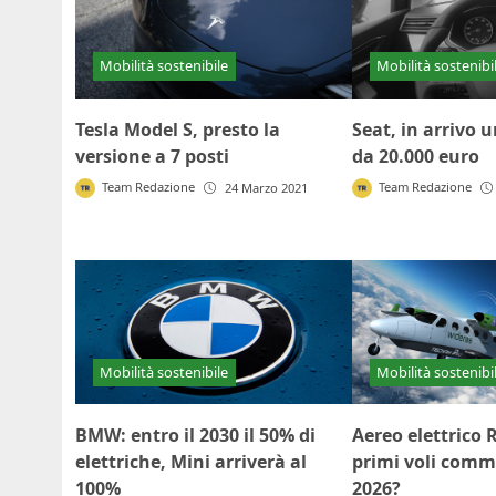
Mobilità sostenibile
Mobilità sostenibi
Tesla Model S, presto la
Seat, in arrivo u
versione a 7 posti
da 20.000 euro
Team Redazione
Team Redazione
24 Marzo 2021
Mobilità sostenibile
Mobilità sostenibi
BMW: entro il 2030 il 50% di
Aereo elettrico 
elettriche, Mini arriverà al
primi voli comme
100%
2026?