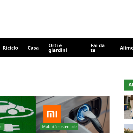
Orti e
Fai da
Riciclo
Casa
Alim
giardini
te
A
le
Mobilità sostenibile