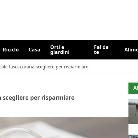
Orti e
Fai da
Riciclo
Casa
Alim
giardini
te
uale fascia oraria scegliere per risparmiare
A
a scegliere per risparmiare