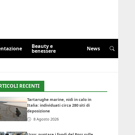
Beauty e
entazione
News
benessere
RTICOLI RECENTI
Tartarughe marine, nidi in calo in
Italia: individuati circa 280 siti di
deposizione
8 Agosto 2026
Urso: puntare i fondi del Pnrr sulle