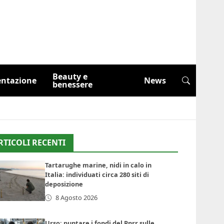
Beauty e
entazione
News
benessere
RTICOLI RECENTI
Tartarughe marine, nidi in calo in
Italia: individuati circa 280 siti di
deposizione
8 Agosto 2026
Urso: puntare i fondi del Pnrr sulle