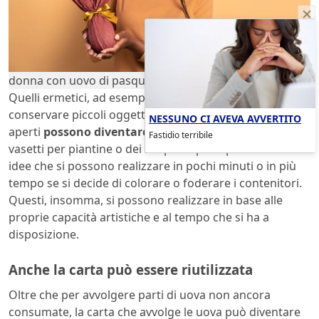
donna con uovo di pasqua
Quelli ermetici, ad esempio, si possono usare per
conservare piccoli oggetti, bracciali o collane. Quelli
NESSUNO CI AVEVA AVVERTITO
aperti
possono diventare invece dei bicchieri,
dei
Fastidio terribile
vasetti per piantine o dei simpatici portapenne. Tutte
idee che si possono realizzare in pochi minuti o in più
tempo se si decide di colorare o foderare i contenitori.
Questi, insomma, si possono realizzare in base alle
proprie capacità artistiche e al tempo che si ha a
disposizione.
Anche la carta può essere riutilizzata
Oltre che per avvolgere parti di uova non ancora
consumate, la carta che avvolge le uova può diventare