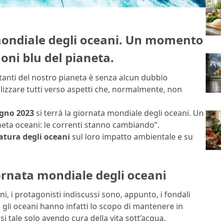
 mondiale degli oceani. Un momento
oni blu del pianeta.
rtanti del nostro pianeta è senza alcun dubbio
ilizzare tutti verso aspetti che, normalmente, non
ugno 2023
si terrà la giornata mondiale degli oceani. Un
aneta oceani: le correnti stanno cambiando”.
atura degli oceani
sul loro impatto ambientale e su
ornata mondiale degli oceani
i, i protagonisti indiscussi sono, appunto, i fondali
 gli oceani hanno infatti lo scopo di mantenere in
i tale solo avendo cura della vita sott’acqua.