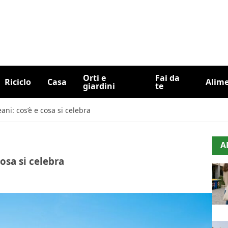
Orti e
Fai da
Riciclo
Casa
Alim
giardini
te
ni: cos’è e cosa si celebra
A
osa si celebra