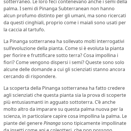
sotterraneo. Le loro feci contenevano anche i semi della
palma. I semi di Pinanga Subterranean non hanno
alcun profumo distinto per gli umani, ma sono ricercati
da questi cinghiali, proprio come i maiali sono usati per
la caccia al tartufo.
La Pinanga sotterranea ha sollevato molti interrogativi
sull’evoluzione della pianta. Come si è evoluta la pianta
per fiorire e fruttificare sotto terra? Cosa impollina i
fiori? Come vengono dispersi i semi? Queste sono solo
alcune delle domande a cui gli scienziati stanno ancora
cercando di rispondere.
La scoperta della Pinanga sotterranea ha fatto credere
agli scienziati che questa pianta sia la prova di scoperte
più entusiasmanti in agguato sottoterra. C’è anche
molto altro da imparare su questa palma nuova per la
scienza, in particolare capire cosa impollina la palma. Le
piante del genere
Pinanga
sono tipicamente impollinate
da insetti come api e coleotteri, che non possono