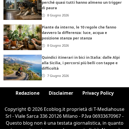
perché quasi tutti hanno almeno un trigger
di paura
8 Giugno 2026
Piante da interno, le 10 regole che fanno
davvero la differenza: luce, acqua e
posizione stanza per stanza
8 Giugno 2026
Quindici itinerari in bici in Italia: dalle Alpi
alla Sicilia, i percorsi più belli con tappe e
difficoltà
7 Giugno 2026
Redazione
Disclaimer
Privacy Policy
Copyright © 2026 Ecoblog.it proprietà di T-Mediahouse
Srl - Viale Sarca 336 20126 Milano - P.Iva 06933670967 -
Questo blog non è una testata giornalistica, in quanto