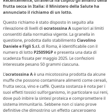
Recentemente, un’allerta ha colpito gli amanti della
frutta secca in Italia: il Ministero della Salute ha
annunciato il richiamo di un lotto.
Questo richiamo è stato disposto in seguito alla
rilevazione di livelli di
ocratossina A
superiori ai limiti
consentiti dalla normativa vigente. La granella in
questione, prodotta dallo stabilimento
Ciavolino
Daniele e Figli S.r.l.
di Roma, è identificabile con il
numero di lotto
P25059GP
e presenta una data di
scadenza fissata per maggio 2025. Le confezioni
interessate pesano 50 grammi ciascuna.
L’
ocratossina A
è una micotossina prodotta da alcune
muffe che possono contaminare alimenti come cereali,
frutta secca, vino e caffè. Questa sostanza è nota per i
suoi effetti tossici sull’organismo, in particolare sui reni,
dove può inibire la sintesi proteica e compromettere il
sistema immunitario. Sebbene non ci siano prove
definitive che dimostrino un effetto cancerogeno