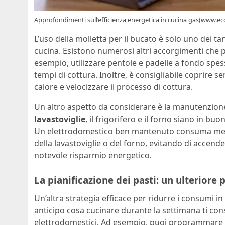
Approfondimenti sull’efficienza energetica in cucina gas(www.eco
L’uso della molletta per il bucato è solo uno dei ta
cucina. Esistono numerosi altri accorgimenti che 
esempio, utilizzare pentole e padelle a fondo spes
tempi di cottura. Inoltre, è consigliabile coprire s
calore e velocizzare il processo di cottura.
Un altro aspetto da considerare è la manutenzione 
lavastoviglie
, il frigorifero e il forno siano in b
Un elettrodomestico ben mantenuto consuma meno 
della lavastoviglie o del forno, evitando di accende
notevole risparmio energetico.
La pianificazione dei pasti: un ulteriore 
Un’altra strategia efficace per ridurre i consumi in
anticipo cosa cucinare durante la settimana ti cons
elettrodomestici. Ad esempio, puoi programmare di c