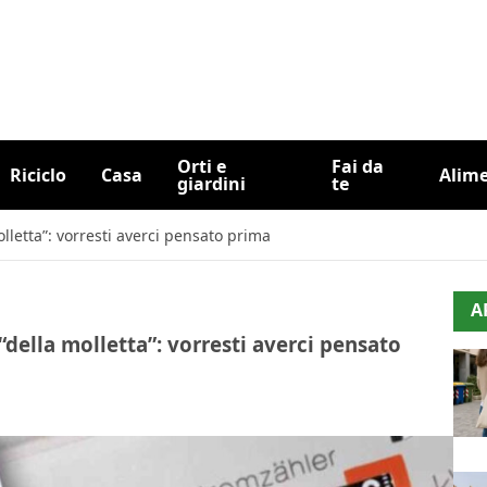
Orti e
Fai da
Riciclo
Casa
Alim
giardini
te
olletta”: vorresti averci pensato prima
A
“della molletta”: vorresti averci pensato