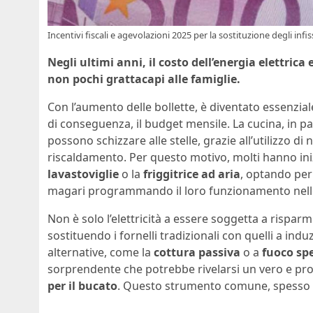
Incentivi fiscali e agevolazioni 2025 per la sostituzione degli infi
Negli ultimi anni, il costo dell’energia elettri
non pochi grattacapi alle famiglie.
Con l’aumento delle bollette, è diventato essenzial
di conseguenza, il budget mensile. La cucina, in par
possono schizzare alle stelle, grazie all’utilizzo d
riscaldamento. Per questo motivo, molti hanno iniz
lavastoviglie
o la
friggitrice ad aria
, optando per
magari programmando il loro funzionamento nelle 
Non è solo l’elettricità a essere soggetta a risparm
sostituendo i fornelli tradizionali con quelli a ind
alternative, come la
cottura passiva
o a
fuoco sp
sorprendente che potrebbe rivelarsi un vero e propr
per il bucato
. Questo strumento comune, spesso so