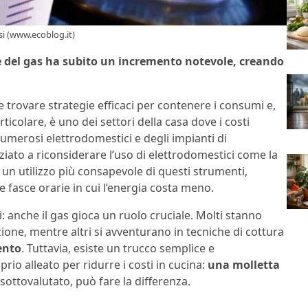
ssi (www.ecoblog.it)
ca e del gas ha subito un incremento notevole, creando
e trovare strategie efficaci per contenere i consumi e,
ticolare, è uno dei settori della casa dove i costi
i numerosi elettrodomestici e degli impianti di
iato a riconsiderare l’uso di elettrodomestici come la
 un utilizzo più consapevole di questi strumenti,
fasce orarie in cui l’energia costa meno.
i: anche il gas gioca un ruolo cruciale. Molti stanno
uzione, mentre altri si avventurano in tecniche di cottura
ento
. Tuttavia, esiste un trucco semplice e
io alleato per ridurre i costi in cucina:
una molletta
ttovalutato, può fare la differenza.