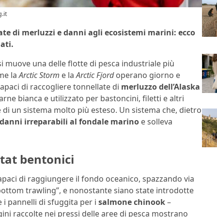
.it
ate di merluzzi e danni agli ecosistemi marini: ecco
ati.
 si muove una delle flotte di pesca industriale più
ome la
Arctic Storm
e la
Arctic Fjord
operano giorno e
capaci di raccogliere tonnellate di
merluzzo dell’Alaska
ne bianca e utilizzato per bastoncini, filetti e altri
le di un sistema molto più esteso. Un sistema che, dietro
danni irreparabili al fondale marino
e solleva
itat bentonici
paci di raggiungere il fondo oceanico, spazzando via
bottom trawling”, e nonostante siano state introdotte
 i pannelli di sfuggita per i
salmone chinook
–
ni raccolte nei pressi delle aree di pesca mostrano