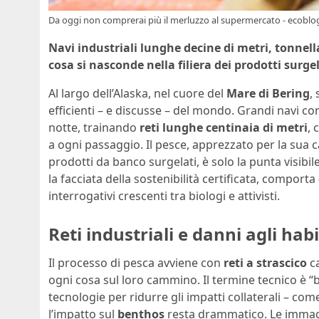
Da oggi non comprerai più il merluzzo al supermercato - ecoblog
Navi industriali lunghe decine di metri, tonnell
cosa si nasconde nella filiera dei prodotti surgel
Al largo dell’Alaska, nel cuore del
Mare di Bering
,
efficienti – e discusse – del mondo. Grandi navi c
notte, trainando
reti lunghe centinaia di metri
, 
a ogni passaggio. Il pesce, apprezzato per la sua car
prodotti da banco surgelati, è solo la punta visibi
la facciata della sostenibilità certificata, comporta
interrogativi crescenti tra biologi e attivisti.
Reti industriali e danni agli hab
Il processo di pesca avviene con
reti a strascico
ca
ogni cosa sul loro cammino. Il termine tecnico è “
tecnologie per ridurre gli impatti collaterali – come
l’impatto sul
benthos
resta drammatico. Le immagi