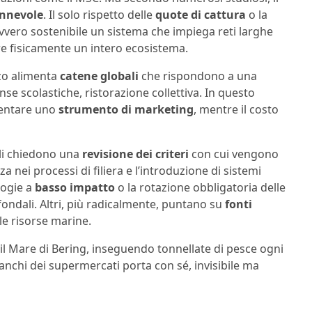
annevole
. Il solo rispetto delle
quote di cattura
o la
vvero sostenibile un sistema che impiega reti larghe
re fisicamente un intero ecosistema.
zzo alimenta
catene globali
che rispondono a una
e scolastiche, ristorazione collettiva. In questo
iventare uno
strumento di marketing
, mentre il costo
cali chiedono una
revisione dei criteri
con cui vengono
a nei processi di filiera e l’introduzione di sistemi
logie a
basso impatto
o la rotazione obbligatoria delle
fondali. Altri, più radicalmente, puntano su
fonti
le risorse marine.
il Mare di Bering, inseguendo tonnellate di pesce ogni
banchi dei supermercati porta con sé, invisibile ma