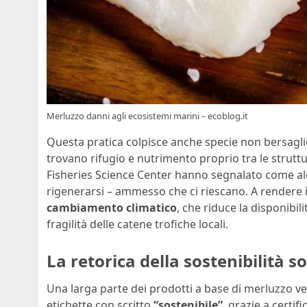
Merluzzo danni agli ecosistemi marini – ecoblog.it
Questa pratica colpisce anche specie non bersagl
trovano rifugio e nutrimento proprio tra le struttu
Fisheries Science Center hanno segnalato come al
rigenerarsi – ammesso che ci riescano. A rendere il
cambiamento climatico
, che riduce la disponibi
fragilità delle catene trofiche locali.
La retorica della sostenibilità 
Una larga parte dei prodotti a base di merluzzo v
etichette con scritto
“sostenibile”
, grazie a certi