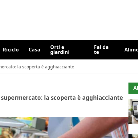
Orti e
Fai da
Riciclo
Casa
Alim
giardini
te
ercato: la scoperta è agghiacciante
A
 supermercato: la scoperta è agghiacciante