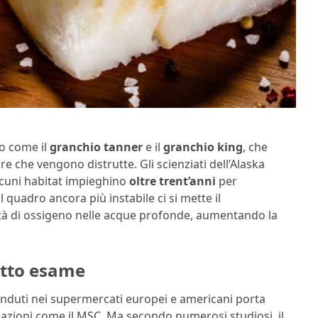
io come il
granchio tanner
e il
granchio king
, che
re che vengono distrutte. Gli scienziati dell’Alaska
cuni habitat impieghino
oltre trent’anni
per
 quadro ancora più instabile ci si mette il
lità di ossigeno nelle acque profonde, aumentando la
sotto esame
enduti nei supermercati europei e americani porta
ficazioni come il MSC. Ma secondo numerosi studiosi, il