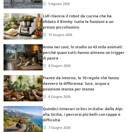
5 Agosto 2026
Lidl rilancia il robot da cucina che ha
sfidato il Bimby: tutte le funzioni a un
prezzo piccolissimo
10 Giugno 2026
Ansia nei cani, lo studio su 43 mila animali:
perché quasi tutti hanno almeno un trigger
di paura
8 Giugno 2026
Piante da interno, le 10 regole che fanno
davvero la differenza: luce, acqua e
posizione stanza per stanza
8 Giugno 2026
Quindici itinerari in bici in Italia: dalle Alpi
alla Sicilia, i percorsi più belli con tappe e
difficoltà
7 Giugno 2026