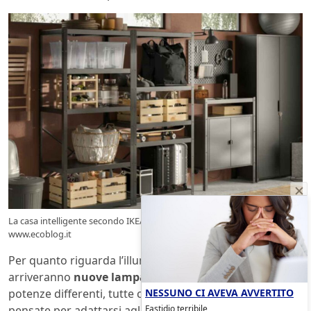
La casa intelligente secondo IKEA (e senza app): cosa arriva nel 2026 –
www.ecoblog.it
Per quanto riguarda l’illuminazione, nel 2026
arriveranno
nuove lampadine LED
con formati e
NESSUNO CI AVEVA AVVERTITO
potenze differenti, tutte compatibili con Matter e
Fastidio terribile
pensate per adattarsi agli ambienti domestici in modo