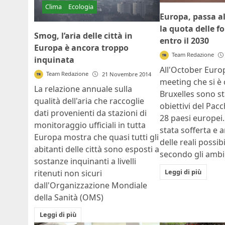
Clima
Ecologia
Europa, passa al
la quota delle fo
Smog, l’aria delle città in
entro il 2030
Europa è ancora troppo
Team Redazione
inquinata
All'October Euro
Team Redazione
21 Novembre 2014
meeting che si è 
La relazione annuale sulla
Bruxelles sono sta
qualità dell'aria che raccoglie
obiettivi del Pac
dati provenienti da stazioni di
28 paesi europei.
monitoraggio ufficiali in tutta
stata sofferta e a
Europa mostra che quasi tutti gli
delle reali possib
abitanti delle città sono esposti a
secondo gli ambie
sostanze inquinanti a livelli
Leggi di più
ritenuti non sicuri
dall'Organizzazione Mondiale
della Sanità (OMS)
Leggi di più