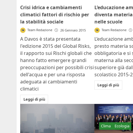
Crisi idrica e cambiamenti
L’educazione am
climatici fattori di rischio per
diventa materia
la stabilità sociale
nelle scuole
Team Redazione
Team Redazione
26 Gennaio 2015
A Davos è stata presentata
L’educazione amb
l'edizione 2015 del Global Risks,
presto materia sc
il rapporto sui Rischi globali che
obbligatoria e si 
hanno fatto emergere grandi
materna alla sec
preoccupazioni per possibili crisi
superiore già dal
dell'acqua e per una risposta
scolastico 2015-
adeguata ai cambiamenti
Leggi di più
climatici
Leggi di più
Clima
Ecologia