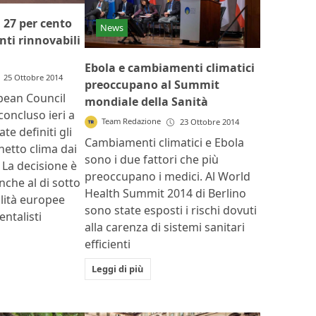
 27 per cento
News
nti rinnovabili
Ebola e cambiamenti climatici
25 Ottobre 2014
preoccupano al Summit
pean Council
mondiale della Sanità
concluso ieri a
Team Redazione
23 Ottobre 2014
te definiti gli
Cambiamenti climatici e Ebola
chetto clima dai
sono i due fattori che più
 La decisione è
preoccupano i medici. Al World
nche al di sotto
Health Summit 2014 di Berlino
ilità europee
sono state esposti i rischi dovuti
ntalisti
alla carenza di sistemi sanitari
efficienti
Leggi di più