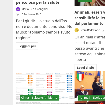
pericoloso per la salute
Mario Lucio Genghini
Animali, esseri v
13 Febbraio 2015
sensibilità: la 
Per i giudici, lo studio dell'Iss
dal parlamento 
non è documento condiviso. No
Team Redazione
Muos: "abbiamo sempre avuto
Gli animali d'aff
ragione"
esseri dotati di s
Leggi di più
passo avanti che
esteso agli anima
libertà
Leggi di più
Clima
Salute e Ambiente
Animali
Ecologia