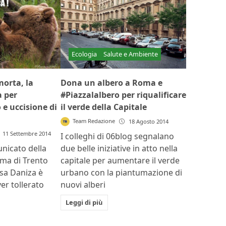
Ecologia
Salute e Ambiente
morta, la
Dona un albero a Roma e
a per
#Piazzalalbero per riqualificare
e uccisione di
il verde della Capitale
Team Redazione
18 Agosto 2014
11 Settembre 2014
I colleghi di 06blog segnalano
nicato della
due belle iniziative in atto nella
ma di Trento
capitale per aumentare il verde
rsa Daniza è
urbano con la piantumazione di
er tollerato
nuovi alberi
Leggi di più