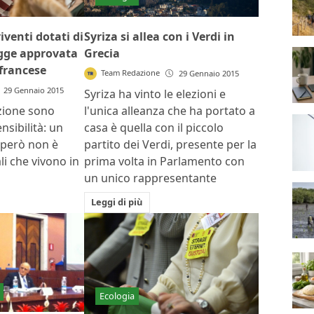
iventi dotati di
Syriza si allea con i Verdi in
legge approvata
Grecia
francese
Team Redazione
29 Gennaio 2015
29 Gennaio 2015
Syriza ha vinto le elezioni e
ezione sono
l'unica alleanza che ha portato a
ensibilità: un
casa è quella con il piccolo
 però non è
partito dei Verdi, presente per la
li che vivono in
prima volta in Parlamento con
un unico rappresentante
Leggi di più
Ecologia