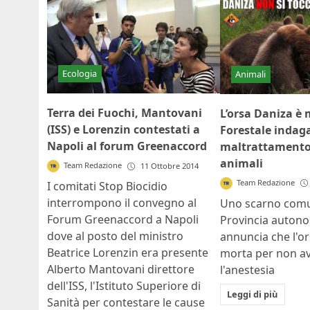
Ecologia
Animali
Terra dei Fuochi, Mantovani
L’orsa Daniza è 
(ISS) e Lorenzin contestati a
Forestale indag
Napoli al forum Greenaccord
maltrattamento 
animali
Team Redazione
11 Ottobre 2014
Team Redazione
I comitati Stop Biocidio
interrompono il convegno al
Uno scarno comu
Forum Greenaccord a Napoli
Provincia autono
dove al posto del ministro
annuncia che l'o
Beatrice Lorenzin era presente
morta per non av
Alberto Mantovani direttore
l'anestesia
dell'ISS, l'Istituto Superiore di
Leggi di più
Sanità per contestare le cause