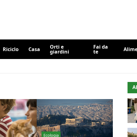
Orti e
Fai da
Riciclo
Casa
Alim
giardini
te
A
Ecologia