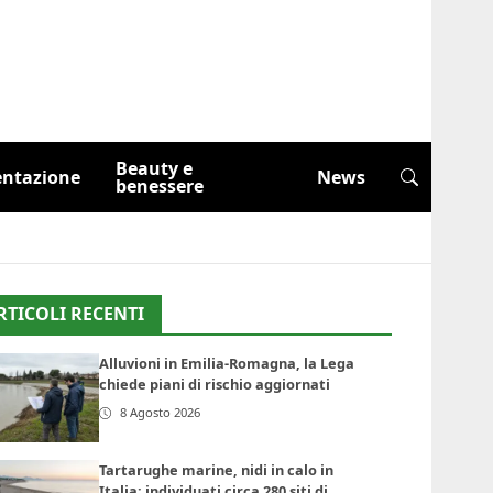
Beauty e
entazione
News
benessere
RTICOLI RECENTI
Alluvioni in Emilia-Romagna, la Lega
chiede piani di rischio aggiornati
8 Agosto 2026
Tartarughe marine, nidi in calo in
Italia: individuati circa 280 siti di