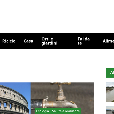
Orti e
Fai da
Riciclo
Casa
Alim
giardini
te
A
Ecologia
Salute e Ambiente