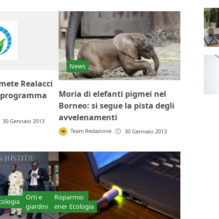
News
rmete Realacci
Moria di elefanti pigmei nel
il programma
Borneo: si segue la pista degli
avvelenamenti
30 Gennaio 2013
Team Redazione
30 Gennaio 2013
Orti e
Risparmio
cologia
giardini
energetico
Ecologia