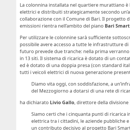
La colonnina installata nel quartiere murattiano è 
elettrici e distribuiti strategicamente secondo un’an
collaborazione con il Comune di Bari. Il progetto d
emissioni rientra nell’ambito del piano
Bari Smart
Per utilizzare le colonnine sarà sufficiente sottos
possibile avere accesso a tutte le infrastrutture d
futuro prevede due tranche: nella prima verranno in
in 13 siti. Il sistema di ricarica è dotato di un co
ed è dotato di una doppia presa (con standard itali
tutti i veicoli elettrici di nuova generazione presen
Diamo vita oggi, con soddisfazione, a un’infra
del Mezzogiorno a dotarsi di una rete di ricari
ha dichiarato
Livio Gallo
, direttore della divisione
Siamo certi che i cinquanta punti di ricarica 
elettrica tra i cittadini, le aziende pubbliche
un contributo decisivo al progetto Bari Smart