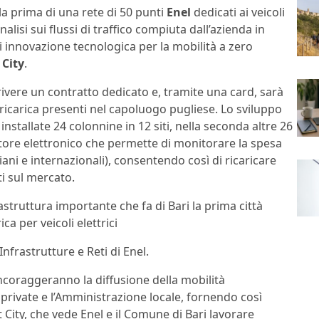
la prima di una rete di 50 punti
Enel
dedicati ai veicoli
alisi sui flussi di traffico compiuta dall’azienda in
i innovazione tecnologica per la mobilità a zero
 City
.
crivere un contratto dedicato e, tramite una card, sarà
i ricarica presenti nel capoluogo pugliese. Lo sviluppo
stallate 24 colonnine in 12 siti, nella seconda altre 26
ntatore elettronico che permette di monitorare la spesa
ani e internazionali), consentendo così di ricaricare
ti sul mercato.
struttura importante che fa di Bari la prima città
ca per veicoli elettrici
 Infrastrutture e Reti di Enel.
incoraggeranno la diffusione della mobilità
 e private e l’Amministrazione locale, fornendo così
 City, che vede Enel e il Comune di Bari lavorare