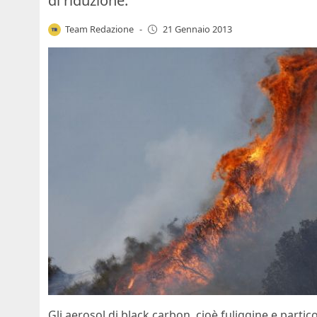
di riduzione.
Team Redazione
-
21 Gennaio 2013
Gli aerosol di black carbon, cioè fuliggine e part