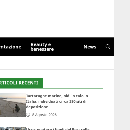
Beauty e
entazione
News
benessere
RTICOLI RECENTI
Tartarughe marine, nidi in calo in
Italia: individuati circa 280 siti di
deposizione
8 Agosto 2026
Urso: puntare i fondi del Pnrr sulle