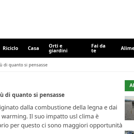
Orti e
Fai da
Riciclo
Casa
Alim
giardini
te
iù di quanto si pensasse
A
ù di quanto si pensasse
originato dalla combustione della legna e dai
l warming. Il suo impatto usl clima è
rio per questo ci sono maggiori opportunità