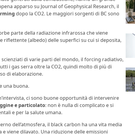
ppena apparso su Journal of Geophysical Research, il
arming
dopo la CO2. Le maggiori sorgenti di BC sono
sorbe parte della radiazione infrarossa che viene
 riflettente (albedo) delle superfici su cui si deposita,
cienziati di varie parti del mondo, il forcing radiativo,
 tutti i gas serra oltre la CO2, quindi molto di più di
so di elaborazione.
ne una buona.
un’intervista, ci sono buone opportunità di intervenire
iggine e particolato
: non è nulla di complicato e si
ali e per la salute umana.
nterno dell’atmosfera, il black carbon ha una vita media
a e viene dilavato. Una riduzione delle emissioni