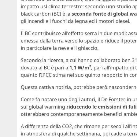
impatto usl clima terrestre: secondo uno studio a
black carbon (BC) è la
seconda fonte di global w
gli incendi e i fuochi da legna ed i motori diesel.
Il BC contribuisce all’effetto serra in due modi: as
emessa dalla terra verso lo spazio e riduce il potere
in particolare la neve e il ghiaccio.
Secondo la ricerca, a cui hanno collaborato ben 31 s
dovuto al BC è pari a
1,1 W/m²
, pari all’impatto di
quanto l’IPCC stima nel suo quinto rapporto in cor
Questa cattiva notizia, potrebbe però nasconder
Come fa notare uno degli autori, il Dr. Forster, in 
sul global warming
riducendo le emissioni di ful
otterebbero contemporaneamente benefici ambient
A differenza della CO2, che rimane per secoli all’i
in atmosfera di qualche settimana, poi cade a terr