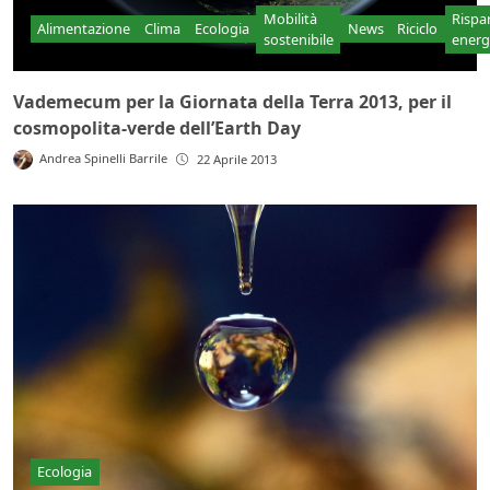
Mobilità
Rispa
Alimentazione
Clima
Ecologia
News
Riciclo
sostenibile
energ
Vademecum per la Giornata della Terra 2013, per il
cosmopolita-verde dell’Earth Day
Andrea Spinelli Barrile
22 Aprile 2013
Ecologia