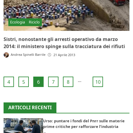
Ecologia
Riciclo
Sistri, nonostante gli arresti operativo da marzo
2014: il ministero spinge sulla tracciatura dei rifiuti
Andrea Spinelli Barrile
21 Aprile 2013
...
4
5
6
7
8
10
ARTICOLI RECENTI
Urso: puntare i fondi del Pnrr sulle materie
prime critiche per rafforzare l’industria