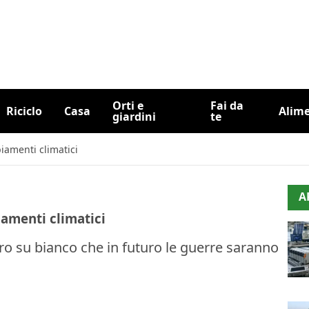
Orti e
Fai da
Riciclo
Casa
Alim
giardini
te
amenti climatici
A
amenti climatici
ro su bianco che in futuro le guerre saranno