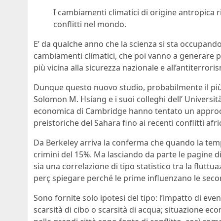
I cambiamenti climatici di origine antropica
conflitti nel mondo.
E’ da qualche anno che la scienza si sta occupando d
cambiamenti climatici, che poi vanno a generare pr
più vicina alla sicurezza nazionale e all’antiterr
Dunque questo nuovo studio, probabilmente il pi
Solomon M. Hsiang e i suoi colleghi dell’ Universit
economica di Cambridge hanno tentato un approcci
preistoriche del Sahara fino ai recenti conflitti afr
Da Berkeley arriva la conferma che quando la te
crimini del 15%. Ma lasciando da parte le pagine di
sia una correlazione di tipo statistico tra la fluttu
perç spiegare perché le prime influenzano le seco
Sono fornite solo ipotesi del tipo: l’impatto di eve
scarsità di cibo o scarsità di acqua; situazione e