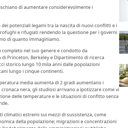
 rischiano di aumentare considerevolmente i
ei potenziali legami tra la nascita di nuovi conflitti e i
ofughi e rifugiati rendendo la questione per i governi
orismo di quanto immaginiamo.
ù completo nel suo genere e condotto da
à di Princeton, Berkeley e Dipartimento di ricerca
 storico lungo 10 mila anni dalle popolazioni
icani lungo i cinque continenti.
mperatura media aumenta di 2 gradi aumentano i
 cronaca nera, gli studiosi arrivano a ipotizzare come vi
azione delle temperature e le situazioni di confitto senza
nde.
nti climatici estremi sui mezzi di sussistenza, come
conomica della popolazione; migrazioni e concentrazioni