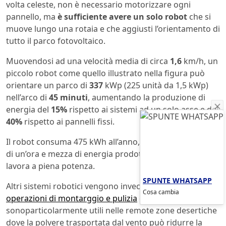
volta celeste, non è necessario motorizzare ogni
pannello, ma
è sufficiente avere un solo robot
che si
muove lungo una rotaia e che aggiusti l’orientamento di
tutto il parco fotovoltaico.
Muovendosi ad una velocità media di circa
1,6
km/h, un
piccolo robot come quello illustrato nella figura può
orientare un parco di
337
kWp (225 unità da 1,5 kWp)
nell’arco di
45 minuti
, aumentando la produzione di
energia del
15%
rispetto ai sistemi ad un solo asse e del
40%
rispetto ai pannelli fissi.
Il robot consuma 475 kWh all’anno, equivalenti a meno
di un’ora e mezza di energia prodotta dal parco quando
lavora a piena potenza.
SPUNTE WHATSAPP
Altri sistemi robotici vengono invece utilizzati per le
Cosa cambia
operazioni di montarggio e pulizia
dei pannelli solari e
sonoparticolarmente utili nelle remote zone desertiche
dove la polvere trasportata dal vento può ridurre la