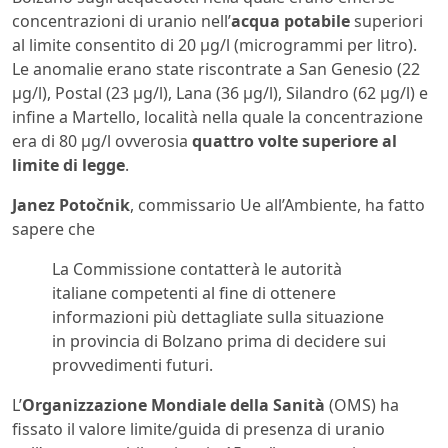
concentrazioni di uranio nell’
acqua potabile
superiori
al limite consentito di 20 µg/l (microgrammi per litro).
Le anomalie erano state riscontrate a San Genesio (22
µg/l), Postal (23 µg/l), Lana (36 µg/l), Silandro (62 µg/l) e
infine a Martello, località nella quale la concentrazione
era di 80 µg/l ovverosia
quattro volte superiore al
limite di legge
.
Janez Potočnik
, commissario Ue all’Ambiente, ha fatto
sapere che
La Commissione contatterà le autorità
italiane competenti al fine di ottenere
informazioni più dettagliate sulla situazione
in provincia di Bolzano prima di decidere sui
provvedimenti futuri.
L’
Organizzazione Mondiale della Sanità
(OMS) ha
fissato il valore limite/guida di presenza di uranio