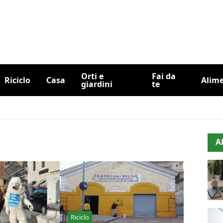
Orti e
Fai da
Riciclo
Casa
Alim
giardini
te
A
Riciclo