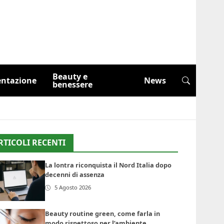
Beauty e
entazione
News
benessere
RTICOLI RECENTI
La lontra riconquista il Nord Italia dopo
decenni di assenza
5 Agosto 2026
Beauty routine green, come farla in
modo rispettoso per l’ambiente