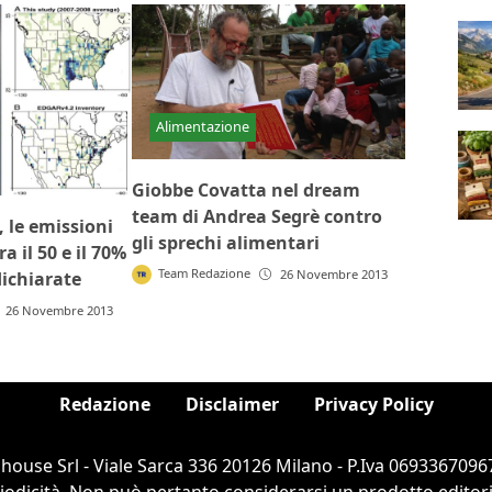
Alimentazione
Giobbe Covatta nel dream
team di Andrea Segrè contro
 le emissioni
gli sprechi alimentari
 il 50 e il 70%
Team Redazione
26 Novembre 2013
dichiarate
26 Novembre 2013
Redazione
Disclaimer
Privacy Policy
ouse Srl - Viale Sarca 336 20126 Milano - P.Iva 06933670967
dicità. Non può pertanto considerarsi un prodotto editorial