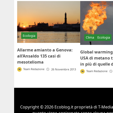
Ecologia
Clima
Ecologia
Allarme amianto a Genova:
Global warming,
all’Ansaldo 135 casi di
USA di metano tra
mesotelioma
in più di quelle 
Team Redazione
26 Novembre 2013
Team Redazione
Copyright © 2026 Ecoblog.it proprietà di T-Mediah
quanto viene aggiornato senza alcuna perio