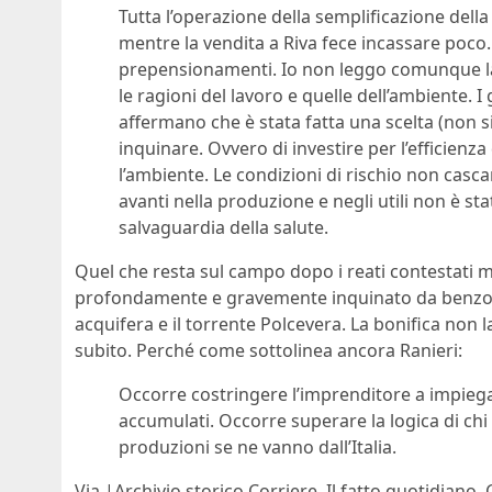
Tutta l’operazione della semplificazione della 
mentre la vendita a Riva fece incassare poco
prepensionamenti. Io non leggo comunque la
le ragioni del lavoro e quelle dell’ambiente.
affermano che è stata fatta una scelta (non si t
inquinare. Ovvero di investire per l’efficienz
l’ambiente. Le condizioni di rischio non casca
avanti nella produzione e negli utili non è st
salvaguardia della salute.
Quel che resta sul campo dopo i reati contestati mol
profondamente e gravemente inquinato da benzoap
acquifera e il torrente Polcevera. La bonifica non l
subito. Perché come sottolinea ancora Ranieri:
Occorre costringere l’imprenditore a impiegar
accumulati. Occorre superare la logica di chi 
produzioni se ne vanno dall’Italia.
Via |Archivio storico Corriere, Il fatto quotidiano