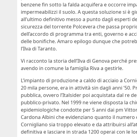
benzene fin sotto la falda acquifera e occorre imp
impermeabilizzi il suolo. A questa soluzione si è gi
all’ultimo definitivo messo a punto dagli esperti d
sicurezza del torrente Polcevera che passa proprio 
dell’accordo di programma tra enti, governo e accia
delle bonifiche. Amaro epilogo dunque che potreb
l’Ilva di Taranto.
Vi racconto la storia dell’Ilva di Genova perché pre
avendo in comune la famiglia Riva a gestirle.
L’impianto di produzione a caldo di acciaio a Corni
20 mila persone, era in attività sin dagli anni ’50.
pubblica, ovvero l’Italsider poi acquistata dal re d
pubblico-privato. Nel 1999 ne viene disposta la chi
epidemiologiche condotte per 5 anni dai pm Vittor
Cardona Albini che evidenziano quanto il numero di
Cornigliano sia troppo elevato e da attribuirsi all’at
definitiva e lasciare in strada 1200 operai con le 