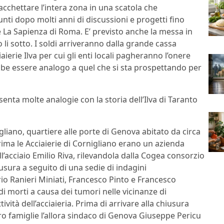
acchettare l’intera zona in una scatola che
unti dopo molti anni di discussioni e progetti fino
e La Sapienza di Roma. E’ previsto anche la messa in
li sotto. I soldi arriveranno dalla grande cassa
ierie Ilva per cui gli enti locali pagheranno l’onere
be essere analogo a quel che si sta prospettando per
senta molte analogie con la storia dell’Ilva di Taranto
gliano, quartiere alle porte di Genova abitato da circa
 Prima le Acciaierie di Cornigliano erano un azienda
ell’acciaio Emilio Riva, rilevandola dalla Cogea consorzio
usura a seguito di una sedie di indagini
io Ranieri Miniati, Francesco Pinto e Francesco
 morti a causa dei tumori nelle vicinanze di
tività dell’acciaieria. Prima di arrivare alla chiusura
loro famiglie l’allora sindaco di Genova Giuseppe Pericu