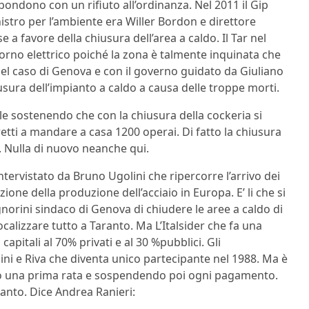
spondono con un rifiuto all’ordinanza. Nel 2011 il Gip
nistro per l’ambiente era Willer Bordon e direttore
 a favore della chiusura dell’area a caldo. Il Tar nel
orno elettrico poiché la zona è talmente inquinata che
nel caso di Genova e con il governo guidato da Giuliano
sura dell’impianto a caldo a causa delle troppe morti.
le sostenendo che con la chiusura della cockeria si
etti a mandare a casa 1200 operai. Di fatto la chiusura
05. Nulla di nuovo neanche qui.
ntervistato da Bruno Ugolini che ripercorre l’arrivo dei
zione della produzione dell’acciaio in Europa. E’ li che si
orini sindaco di Genova di chiudere le aree a caldo di
calizzare tutto a Taranto. Ma L’Italsider che fa una
 capitali al 70% privati e al 30 %pubblici. Gli
ini e Riva che diventa unico partecipante nel 1988. Ma è
ndo una prima rata e sospendendo poi ogni pagamento.
anto. Dice Andrea Ranieri: