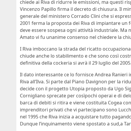
chiede ai Riva di ridurre le emissioni, ma questi ri
Vincenzo Papillo firma il decreto di chiusura. Il mi
generale del ministero Corrado Clini che si espresse
2001 ferma la proposta dei Riva di impiantare un f
deve essere sospesa ogni attività industriale. Ma 
Amato vi fu unanime consenso nel chiedere la chiu
I Riva imboccano la strada del ricatto occupaziona
chiude anche lo stabilimento e che sono così costr
definitiva della cockeria si avrà il 29 luglio del 20
Il dato interessante ce lo fornisce Andrea Ranieri i
Riva all’Ilva. Si parte dal Piano Davignon per la ridu
decide con il progetto Utopia proposto da Ugo Sign
Cornigliano sprecate per cosìpochi operai e di delo
barca di debiti si ritira e viene costituita Cogea con
imprenditori privati che vi partecipano sono Lucch
nel 1995 che Riva inizia a acquistare tutto paga
Dunque l’inquinamento viene spostato a sud,a Tar