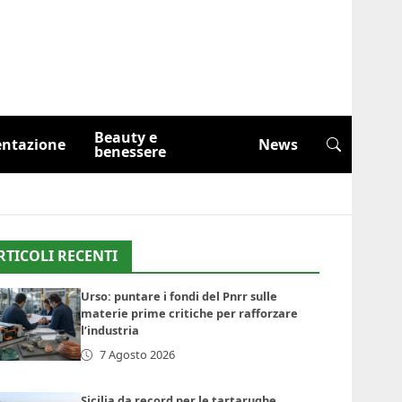
Beauty e
entazione
News
benessere
RTICOLI RECENTI
Urso: puntare i fondi del Pnrr sulle
materie prime critiche per rafforzare
l’industria
7 Agosto 2026
Sicilia da record per le tartarughe