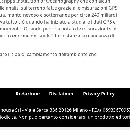
la Scripps Institution of Oceanography che con alcuni
elle analisi sul terreno fatte grazie alle misurazioni GPS
cqua, manto nevoso e sotterranee per circa 240 miliardi
a tutto ciò quando ha iniziato a studiare i dati GPS e
mo momento. Quando però ha notato le misurazioni si è
amento enorme del suolo”. In sostanza la mancanza di
are il tipo di cambiamento dell’ambiente che
Redazione
Disclaimer
Privacy Policy
ouse Srl - Viale Sarca 336 20126 Milano - P.Iva 06933670967
dicità. Non può pertanto considerarsi un prodotto editorial