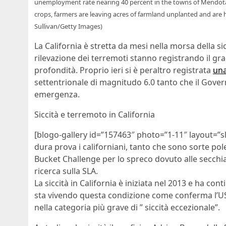
unemployment rate nearing 40 percent in the towns of Mendota a
crops, farmers are leaving acres of farmland unplanted and are h
Sullivan/Getty Images)
La California è stretta da mesi nella morsa della si
rilevazione dei terremoti stanno registrando il gr
profondità. Proprio ieri si è peraltro registrata
una
settentrionale di magnitudo 6.0 tanto che il Gover
emergenza.
Siccità e terremoto in California
[blogo-gallery id=”157463″ photo=”1-11″ layout=”s
dura prova i californiani, tanto che sono sorte pole
Bucket Challenge per lo spreco dovuto alle secchiat
ricerca sulla SLA.
La siccità in California è iniziata nel 2013 e ha con
sta vivendo questa condizione come conferma l’US
nella categoria più grave di ” siccità eccezionale”.