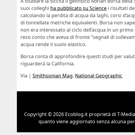
A studiare la siccità il geofisico Adrian Borsa del
suoi colleghi
ha pubblicato su Science
i risultati d
calcolando la perdita di acqua da laghi, corsi d’a
di tonnellate metriche equivalenti. Borsa non sapev
non era interessato al ciclo dell’acqua in un pri
reso conto che aveva di fronte “segnali di sollev
acqua rende il suolo elastico.
Borsa conta di approfondire questi studi per valut
riguarderà la California.
Via |
Smithsonian Mag
,
National Geographic
Copyright © 2026 Ecoblog.it proprietà di T-Mediah
quanto viene aggiornato senza alcuna perio