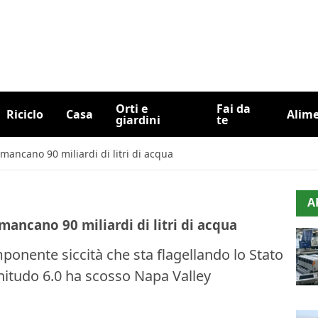
Orti e
Fai da
Riciclo
Casa
Alim
giardini
te
 mancano 90 miliardi di litri di acqua
A
mancano 90 miliardi di litri di acqua
imponente siccità che sta flagellando lo Stato
itudo 6.0 ha scosso Napa Valley