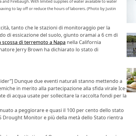
nd Firebaugh. With limited supplies of water available to water
aving to lay off or reduce the hours of laborers. (Photo by Justin
ccità, tanto che le stazioni di monitoraggio per la
ado di essicazione del suolo, giunto oramai a 6 cm di
 scossa di terremoto a Napa
nella California
natore Jerry Brown ha dichiarato lo stato di
lider”] Dunque due eventi naturali stanno mettendo a
miche in merito alla partecipazione alla sfida virale Ice-
e di acqua usate per sollecitare la raccolta fondi per la
tinuato a peggiorare e quasi il 100 per cento dello stato
 Drought Monitor e più della metà dello Stato rientra