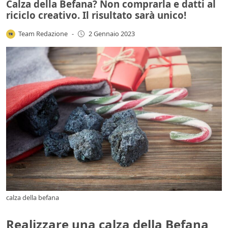
Calza della Befana? Non comprarla e datti al
riciclo creativo. Il risultato sarà unico!
Team Redazione
-
2 Gennaio 2023
calza della befana
Realizzare una calza della Befana