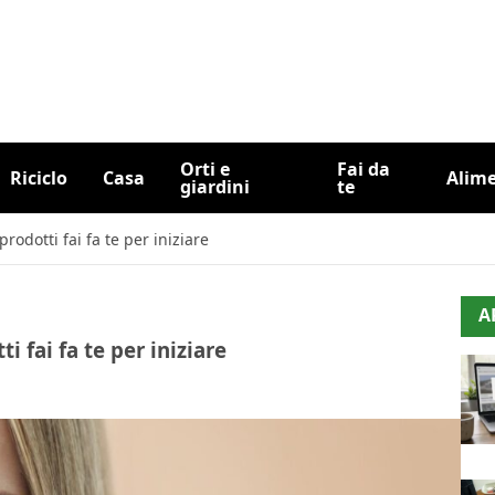
Orti e
Fai da
Riciclo
Casa
Alim
giardini
te
prodotti fai fa te per iniziare
A
i fai fa te per iniziare