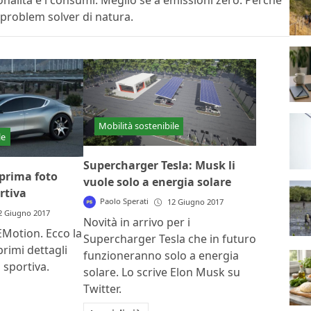
onalità e i consumi. Meglio se a emissioni zero. Perché
e problem solver di natura.
Mobilità sostenibile
le
Supercharger Tesla: Musk li
 prima foto
vuole solo a energia solare
ortiva
Paolo Sperati
12 Giugno 2017
2 Giugno 2017
Novità in arrivo per i
 EMotion. Ecco la
Supercharger Tesla che in futuro
primi dettagli
funzioneranno solo a energia
a sportiva.
solare. Lo scrive Elon Musk su
Twitter.