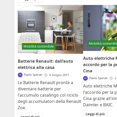
Mobilità sostenibi
Mobilità sostenibile
Auto elettriche
Batterie Renault: dall’auto
accordo per la p
elettrica alla casa
Cina
Paolo Sperati
6 Giugno 2017
Paolo Sperati
5
Le Batterie Renault pronte a
Auto elettriche M
diventare batterie per
l'accordo per la 
l'accumulo casalingo col riciclo
Cina grazie all'in
degli accumulatori della Renault
Daimler e BAIC.
Zoe.
Leggi di più
Leggi di più