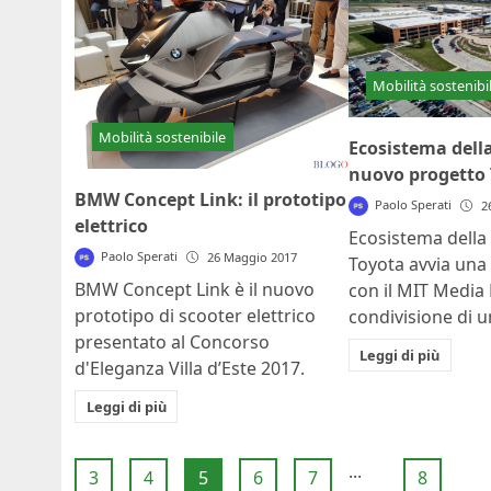
Mobilità sostenibi
Mobilità sostenibile
Ecosistema della
nuovo progetto
BMW Concept Link: il prototipo
Paolo Sperati
2
elettrico
Ecosistema della 
Paolo Sperati
26 Maggio 2017
Toyota avvia una
BMW Concept Link è il nuovo
con il MIT Media 
prototipo di scooter elettrico
condivisione di un
presentato al Concorso
Leggi di più
d'Eleganza Villa d’Este 2017.
Leggi di più
...
3
4
5
6
7
8