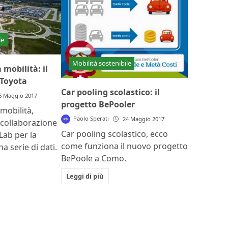
le
Mobilità sostenibile
 mobilità: il
 Toyota
Car pooling scolastico: il
6 Maggio 2017
progetto BePooler
mobilità,
Paolo Sperati
24 Maggio 2017
 collaborazione
Car pooling scolastico, ecco
Lab per la
come funziona il nuovo progetto
a serie di dati.
BePoole a Como.
Leggi di più