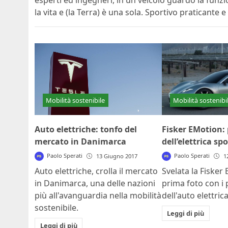
esperti ed ingegneri, in un veicolo guardo la funzi
la vita e (la Terra) è una sola. Sportivo praticante 
Mobilità sostenibi
Mobilità sostenibile
Fisker EMotion:
Auto elettriche: tonfo del
dell’elettrica sp
mercato in Danimarca
Paolo Sperati
Paolo Sperati
1
13 Giugno 2017
Svelata la Fisker
Auto elettriche, crolla il mercato
prima foto con i 
in Danimarca, una delle nazioni
dell'auto elettric
più all'avanguardia nella mobilità
sostenibile.
Leggi di più
Leggi di più