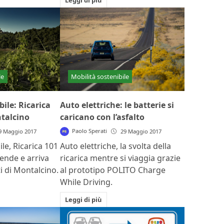
Mobilità sostenibile
le
Auto elettriche: le batterie si
bile: Ricarica
caricano con l’asfalto
ntalcino
Paolo Sperati
29 Maggio 2017
9 Maggio 2017
Auto elettriche, la svolta della
ile, Ricarica 101
ricarica mentre si viaggia grazie
ende e arriva
al prototipo POLITO Charge
ti di Montalcino.
While Driving.
Leggi di più