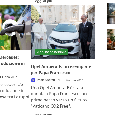
Leggi di più
le
Mobilità sostenibile
 Mercedes:
roduzione in
Opel Ampera-E: un esemplare
per Papa Francesco
 Giugno 2017
Paolo Sperati
31 Maggio 2017
ercedes, c'è
Una Opel Ampera-E è stata
produzione in
donata a Papa Francesco, un
tesa tra i gruppi
primo passo verso un futuro
"Vaticano CO2 Free".
Leggi di più