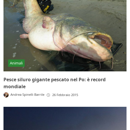
Animali
Pesce siluro gigante pescato nel Po: è record
mondiale
Andrea Spinelli Barrile
26 Febbraio 2015