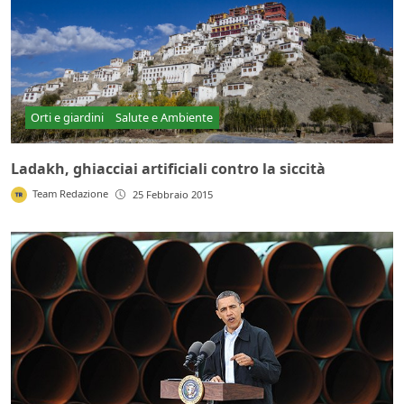
Orti e giardini
Salute e Ambiente
Ladakh, ghiacciai artificiali contro la siccità
Team Redazione
25 Febbraio 2015