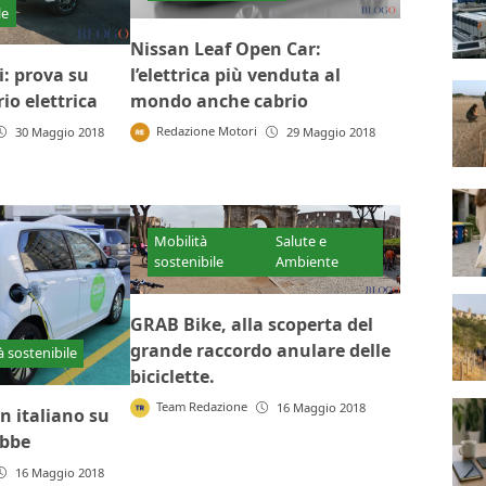
le
Nissan Leaf Open Car:
l’elettrica più venduta al
i: prova su
mondo anche cabrio
io elettrica
Redazione Motori
29 Maggio 2018
30 Maggio 2018
Mobilità
Salute e
sostenibile
Ambiente
GRAB Bike, alla scoperta del
grande raccordo anulare delle
à sostenibile
biciclette.
Team Redazione
16 Maggio 2018
un italiano su
ebbe
16 Maggio 2018