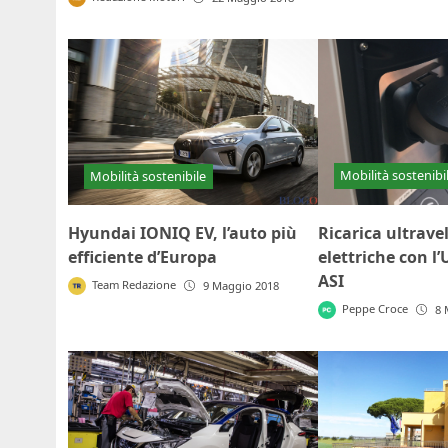
Mobilità sostenibi
Mobilità sostenibile
Ricarica ultrave
Hyundai IONIQ EV, l’auto più
elettriche con l’
efficiente d’Europa
ASI
Team Redazione
9 Maggio 2018
Peppe Croce
8 