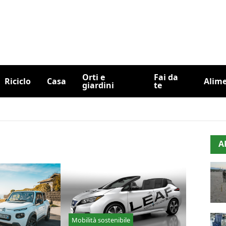
Orti e
Fai da
Riciclo
Casa
Alim
giardini
te
A
Mobilità sostenibile