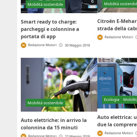
Mobilità sostenibi
Mobilità sostenibile
Citroën E-Mehar
Smart ready to charge:
strada della cabr
parcheggi e colonnine a
portata di app
Redazione Motori
Redazione Motori
30 Maggio 2018
Ecologia
Mobilit
Mobilità sostenibile
Auto elettrica: 
Auto elettriche: in arrivo la
due la comprer
colonnina da 15 minuti
Redazione Motori
Redazione Motori
22 Maggio 2018