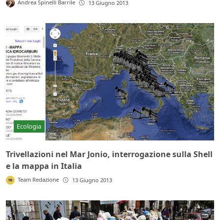
Andrea Spinelli Barrile
13 Giugno 2013
Ecologia
Trivellazioni nel Mar Jonio, interrogazione sulla Shell
e la mappa in Italia
Team Redazione
13 Giugno 2013