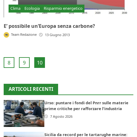
Clima
Ecologia
Risparmio energetico
E’ possibile un’Europa senza carbone?
Team Redazione
13 Giugno 2013
8
9
10
ARTICOLI RECENTI
Urso: puntare i fondi del Pnrr sulle materie
prime critiche per rafforzare l’industria
7 Agosto 2026
Sicilia da record per le tartarughe marine: