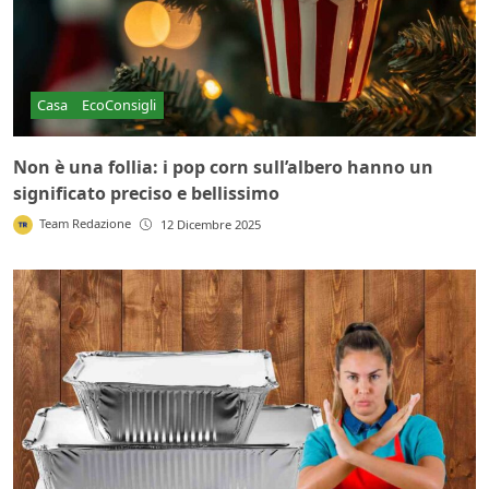
Casa
EcoConsigli
Non è una follia: i pop corn sull’albero hanno un
significato preciso e bellissimo
Team Redazione
12 Dicembre 2025