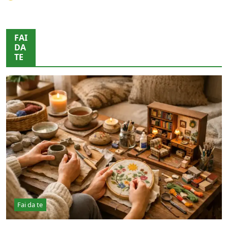
FAI
DA
TE
Fai da te