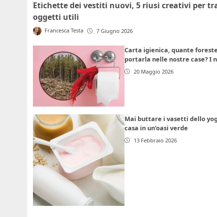
Etichette dei vestiti nuovi, 5 riusi creativi per t
oggetti utili
Francesca Testa
7 Giugno 2026
Carta igienica, quante fores
portarla nelle nostre case? I
20 Maggio 2026
Mai buttare i vasetti dello yog
casa in un’oasi verde
13 Febbraio 2026