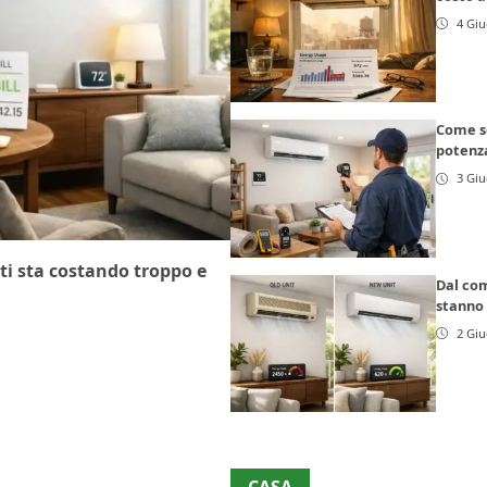
4 Gi
Come sc
potenza
3 Gi
 ti sta costando troppo e
Dal com
stanno 
2 Gi
CASA