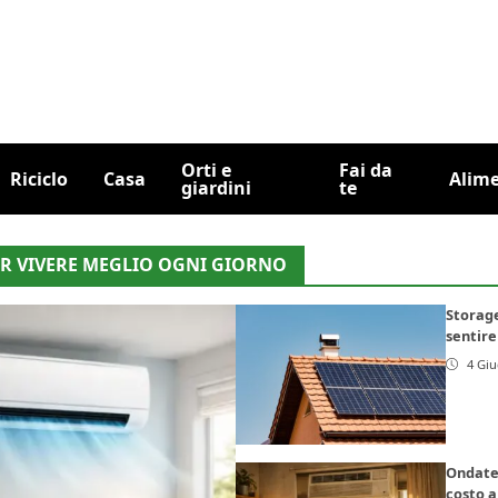
Orti e
Fai da
Riciclo
Casa
Alim
giardini
te
PER VIVERE MEGLIO OGNI GIORNO
Storage
sentir
4 Gi
Ondate 
costo a