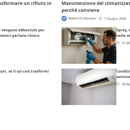
rasformare un rifiuto in
Manutenzione del climatizzat
perché conviene
Mattia Di Gennaro
1 Giugno 2026
te vengono abbattute per
Spray, 
 numeri parlano chiaro
nella 
31 M
urt, se li usi così trasformi
Condizi
sottov
30 M