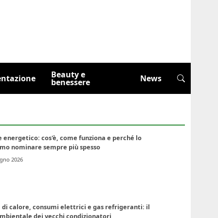
Beauty e
entazione
News
benessere
 energetico: cos'è, come funziona e perché lo
emo nominare sempre più spesso
ugno 2026
di calore, consumi elettrici e gas refrigeranti: il
mbientale dei vecchi condizionatori